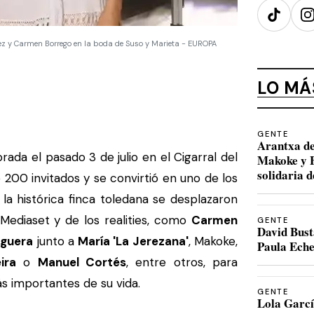
TikTok
I
guez y Carmen Borrego en la boda de Suso y Marieta - EUROPA
LO MÁ
GENTE
Arantxa de
brada el pasado 3 de julio en el Cigarral del
Makoke y B
solidaria 
 200 invitados y se convirtió en uno de los
la histórica finca toledana se desplazaron
Mediaset y de los realities, como
Carmen
GENTE
David Bust
oguera
junto a
María 'La Jerezana'
, Makoke,
Paula Eche
ira
o
Manuel Cortés
, entre otros, para
s importantes de su vida.
GENTE
Lola Garcí