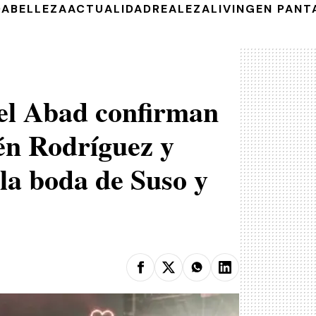
DA
BELLEZA
ACTUALIDAD
REALEZA
LIVING
EN PANT
el Abad confirman
lén Rodríguez y
a boda de Suso y