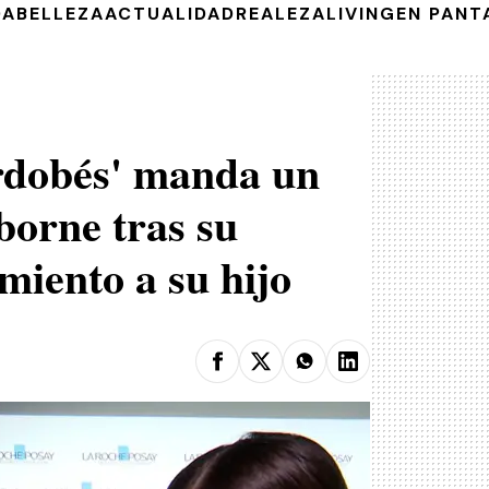
DA
BELLEZA
ACTUALIDAD
REALEZA
LIVING
EN PANT
rdobés' manda un
borne tras su
miento a su hijo