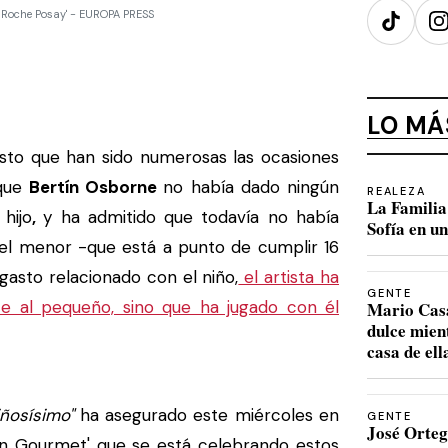
La Roche Posay' - EUROPA PRESS
TikTok
I
LO MÁ
sto que han sido numerosas las ocasiones
 que
Bertín Osborne
no había dado ningún
REALEZA
La Familia 
hijo
,
y ha admitido que todavía no había
Sofía en u
el menor -que está a punto de cumplir 16
asto relacionado con el niño,
el artista ha
GENTE
e al pequeño, sino que ha jugado con él
Mario Casa
dulce mien
casa de ell
ñosísimo"
ha asegurado este miércoles en
GENTE
José Orteg
lón Gourmet' que se está celebrando estos