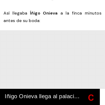
2
minutes,
57
Así llegaba
Íñigo Onieva
a la finca minutos
seconds
antes de su boda:
Iñigo Onieva llega al palacio "El Rincón" con muchas ganas de ver a Tamara Falcó