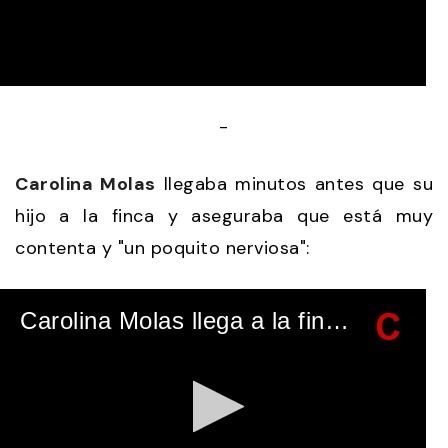
0
seconds
-
of
57
seconds
Carolina Molas
llegaba minutos antes que su
hijo a la finca y aseguraba que está muy
contenta y "un poquito nerviosa":
Carolina Molas llega a la finca "El Rincón", para la boda de su hijo y Tamara Falcó