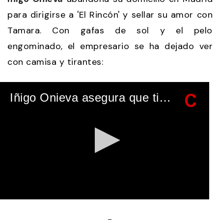
para dirigirse a 'El Rincón' y sellar su amor con
Tamara. Con gafas de sol y el pelo
engominado, el empresario se ha dejado ver
con camisa y tirantes:
Iñigo Onieva asegura que tiene "muchas ganas" de ver a Tamara Falcó
0
seconds
-
of