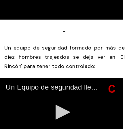
0
seconds
-
of
54
seconds
Un equipo de seguridad formado por más de
diez hombres trajeados se deja ver en 'El
Rincón' para tener todo controlado:
Un Equipo de seguridad llega a la finca "El Rincón" antes de la boda de Tamara Falcó e Iñigo Onieva