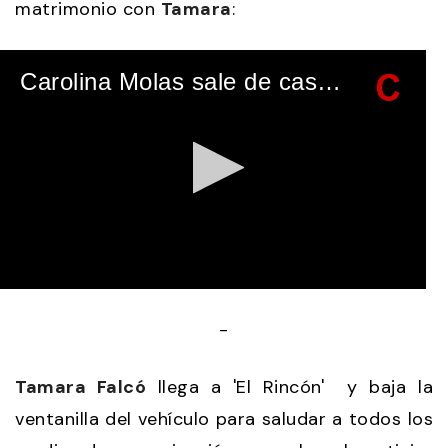
matrimonio con
Tamara
:
Carolina Molas sale de casa para acudir a la boda de hijo con Tamara Falcó
0
seconds
-
of
44
seconds
Tamara Falcó
llega a 'El Rincón' y baja la
ventanilla del vehículo para saludar a todos los