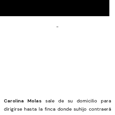
0
seconds
-
of
50
seconds
Carolina Molas
sale de su domicilio para
dirigirse hasta la finca donde suhijo contraerá