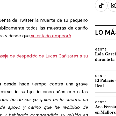
TikTok
I
uenta de Twitter la muerte de su pequeño
públicamente todas las muestras de cariño
LO MÁ
ha y desde que
su estado empeoró
.
GENTE
Lola Garcí
aje de despedida de Lucas Cañizares a su
durante la 
GENTE
El Palacio 
ba desde hace tiempo contra una grave
Real
dirse de su hijo de cinco años con estas
 que he de ser yo quien os lo cuente, en
GENTE
Ana Fernán
 de apoyo y cariño que he recibido de
en Mallor
z, y habiendo comprendido su misión en