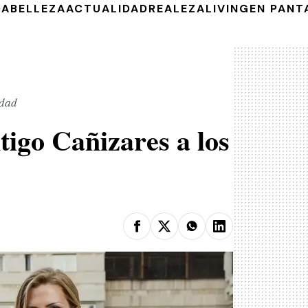
DA
BELLEZA
ACTUALIDAD
REALEZA
LIVING
EN PANT
edad
tigo Cañizares a los