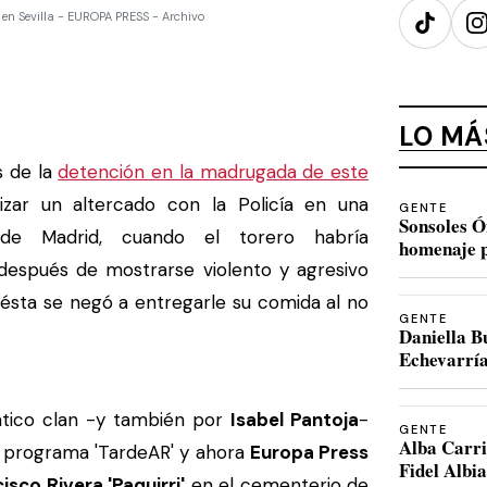
 en Sevilla - EUROPA PRESS - Archivo
TikTok
I
LO MÁ
s de la
detención en la madrugada de este
izar un altercado con la Policía en una
GENTE
Sonsoles Ó
de Madrid, cuando el torero habría
homenaje p
después de mostrarse violento y agresivo
ésta se negó a entregarle su comida al no
GENTE
Daniella B
Echevarría
ático clan -y también por
Isabel Pantoja
-
GENTE
Alba Carri
 programa 'TardeAR' y ahora
Europa Press
Fidel Albi
isco Rivera 'Paquirri'
en el cementerio de