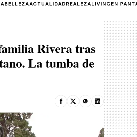
DA
BELLEZA
ACTUALIDAD
REALEZA
LIVING
EN PANT
familia Rivera tras
etano. La tumba de