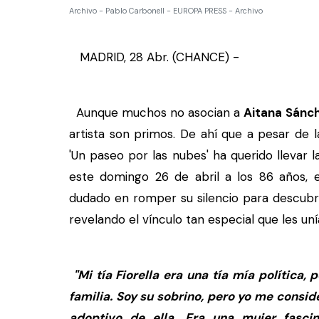
Archivo - Pablo Carbonell - EUROPA PRESS - Archivo
MADRID, 28 Abr. (CHANCE) -
Aunque muchos no asocian a
Aitana Sánc
artista son primos. De ahí que a pesar de l
'Un paseo por las nubes' ha querido llevar 
este domingo 26 de abril a los 86 años, 
dudado en romper su silencio para descubri
revelando el vínculo tan especial que les uní
"Mi tía Fiorella era una tía mía política,
familia. Soy su sobrino, pero yo me consi
adoptivo de ella. Era una mujer fasci