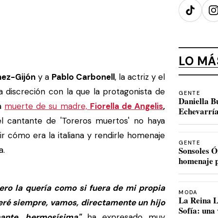
TikTok
I
LO MÁ
hez-Gijón
y a
Pablo Carbonell
, la actriz y el
a discreción con la que la protagonista de
GENTE
Daniella B
la
muerte de su madre,
Fiorella de Angelis
,
Echevarría
el cantante de 'Toreros muertos' no haya
r cómo era la italiana y rendirle homenaje
GENTE
a.
Sonsoles Ó
homenaje p
 pero la quería como si fuera de mi propia
MODA
La Reina L
deré siempre, vamos, directamente un hijo
Sofía: una
nante, hermosísima"
ha expresado muy