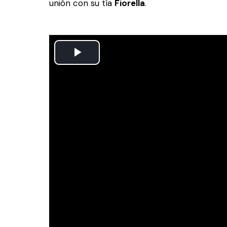
unión con su tía
Fiorella
.