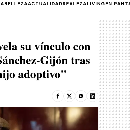
DA
BELLEZA
ACTUALIDAD
REALEZA
LIVING
EN PANT
ela su vínculo con
Sánchez-Gijón tras
hijo adoptivo"