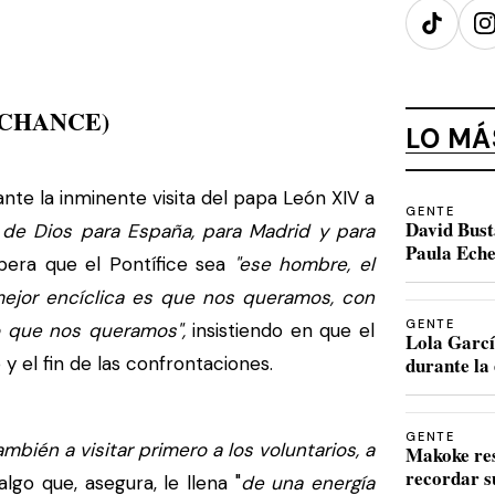
TikTok
I
(CHANCE)
LO MÁ
te la inminente visita del papa León XIV a
GENTE
David Bust
 de Dios para España, para Madrid y para
Paula Eche
spera que el Pontífice sea
"ese hombre, el
mejor encíclica es que nos queramos, con
GENTE
ero que nos queramos",
insistiendo en que el
Lola Garcí
y el fin de las confrontaciones.
durante la 
GENTE
mbién a visitar primero a los voluntarios, a
Makoke re
recordar s
lgo que, asegura, le llena "
de una energía