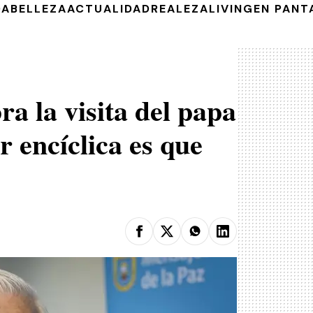
DA
BELLEZA
ACTUALIDAD
REALEZA
LIVING
EN PANT
ra la visita del papa
 encíclica es que