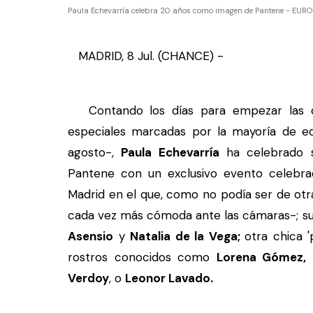
Paula Echevarría celebra 20 años como imagen de Pantene - EURO
MADRID, 8 Jul. (CHANCE) -
Contando los días para empezar las q
especiales marcadas por la mayoría de e
agosto-,
Paula Echevarría
ha celebrado s
Pantene con un exclusivo evento celebra
Madrid en el que, como no podía ser de otr
cada vez más cómoda ante las cámaras-; s
Asensio
y
Natalia de la Vega;
otra chica 
rostros conocidos como
Lorena Gómez, N
Verdoy
, o
Leonor Lavado.