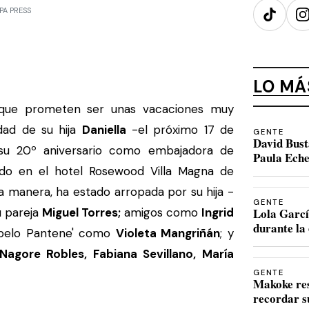
PA PRESS
TikTok
I
LO MÁ
ue prometen ser unas vacaciones muy
dad de su hija
Daniella
-el próximo 17 de
GENTE
David Bust
u 20º aniversario como embajadora de
Paula Eche
do en el hotel Rosewood Villa Magna de
a manera, ha estado arropada por su hija -
GENTE
u pareja
Miguel Torres;
amigos como
Ingrid
Lola Garcí
durante la 
'pelo Pantene' como
Violeta Mangriñán
; y
agore Robles, Fabiana Sevillano, María
GENTE
Makoke re
recordar s