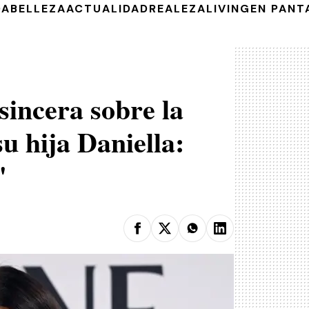
DA
BELLEZA
ACTUALIDAD
REALEZA
LIVING
EN PANT
sincera sobre la
u hija Daniella:
"