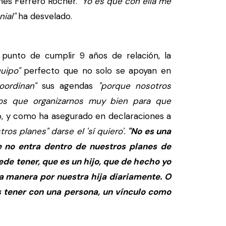
es Ferrero Rocher.
"Yo es que con ella me
ial"
ha desvelado.
punto de cumplir 9 años de relación, la
quipo"
perfecto que no solo se apoyan en
oordinan"
sus agendas
"porque nosotros
mos que organizarnos muy bien para que
, y como ha asegurado en declaraciones a
ros planes" darse el 'sí quiero'.
"No es una
e no entra dentro de nuestros planes de
de tener, que es un hijo, que de hecho yo
a manera por nuestra hija diariamente. O
 tener con una persona, un vínculo como