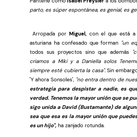
Pantene como
Isabel Preysler
a los bombon
parto, es súper espontánea, es genial, es gen
Arropada por
Miguel,
con el que está a 
asturiana ha confesado que forman
"un e
todos sus proyectos sino que además
"c
criamos a Miki y a Daniella solos Tene
siempre esté cubierta la casa".
Sin embargo
'Y ahora Sonsoles',
"no entra dentro de nuest
estrategia para despistar a nadie, es qu
verdad. Tenemos la mayor unión que se pue
sigo unida a David (Bustamante) de algun
sea que esa es la mayor unión que puedes
es un hijo",
ha zanjado rotunda.