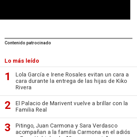
0
seconds
of
1
minute,
Contenido patrocinado
13
seconds
Lo más leído
Lola García e Irene Rosales evitan un cara a
cara durante la entrega de las hijas de Kiko
Rivera
El Palacio de Marivent vuelve a brillar con la
Familia Real
Pitingo, Juan Carmona y Sara Verdasco
acompañan a la familia Carmona en el adiós