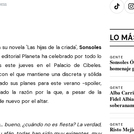
PRESS
TikTok
I
LO MÁ
 novela 'Las hijas de la criada',
Sonsoles
 editorial Planeta ha celebrado por todo lo
GENTE
Sonsoles Ó
s este jueves en el Palacio de Cibeles.
homenaje p
 con el que mantiene una discreta y sólida
lado sus planes para este verano -spoiler,
GENTE
lado la razón por la que, a pesar de la
Alba Carri
Fidel Albi
de nuevo por el altar.
soberanam
.. bueno, ¿cuándo no es fiesta? La verdad,
GENTE
Risto Meji
 afán, todas han sido muy exigentes, muy