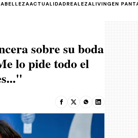
DA
BELLEZA
ACTUALIDAD
REALEZA
LIVING
EN PANT
incera sobre su boda
e lo pide todo el
s..."