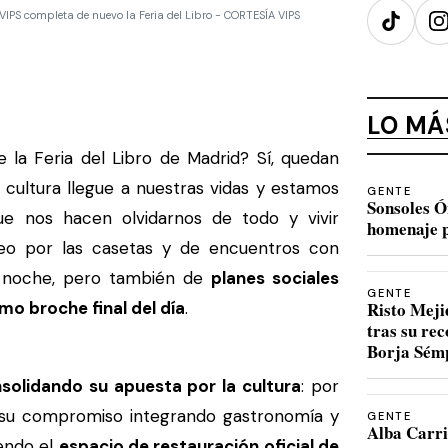
 VIPS completa de nuevo la Feria del Libro - CORTESÍA VIPS
TikTok
I
LO MÁ
 la Feria del Libro de Madrid? Sí, quedan
 cultura llegue a nuestras vidas y estamos
GENTE
Sonsoles Ó
e nos hacen olvidarnos de todo y vivir
homenaje p
paseo por las casetas y de encuentros con
e noche, pero también de
planes sociales
GENTE
o broche final del día
.
Risto Meji
tras su re
Borja Sém
solidando su apuesta por la cultura
: por
 su compromiso integrando gastronomía y
GENTE
Alba Carri
iendo el
espacio de restauración oficial de