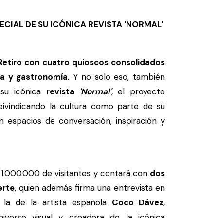
ECIAL DE SU ICÓNICA REVISTA 'NORMAL'
Retiro con cuatro quioscos consolidados
ra y gastronomía
. Y no solo eso, también
 su icónica
revista
'Normal'
,
el proyecto
reivindicando la cultura como parte de su
n espacios de conversación, inspiración y
e 1.000.000 de visitantes y contará con
dos
erte
, quien además firma una entrevista en
y la de la artista española
Coco Dávez
,
iverso visual y creadora de la icónica