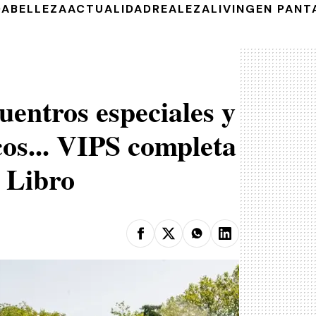
DA
BELLEZA
ACTUALIDAD
REALEZA
LIVING
EN PANT
uentros especiales y
cos... VIPS completa
l Libro