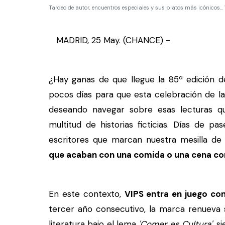
Tardeo de autor, encuentros especiales y sus platos más icónicos...
MADRID, 25 May. (CHANCE) -
¿Hay ganas de que llegue la 85ª edición de
pocos días para que esta celebración de la
deseando navegar sobre esas lecturas qu
multitud de historias ficticias. Días de 
escritores que marcan nuestra mesilla d
que acaban con una comida o una cena com
En este contexto,
VIPS entra en juego con
tercer año consecutivo, la marca renueva
literatura bajo el lema
'Comer es Cultura'
, s