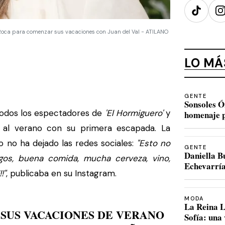
TikTok
I
a Roca para comenzar sus vacaciones con Juan del Val - ATILANO
LO MÁ
GENTE
Sonsoles Ó
todos los espectadores de
'El Hormiguero'
y
homenaje p
e al verano con su primera escapada. La
 no ha dejado las redes sociales:
"Esto no
GENTE
Daniella B
s, buena comida, mucha cerveza, vino,
Echevarría
!"
, publicaba en su Instagram.
MODA
La Reina L
 SUS VACACIONES DE VERANO
Sofía: una