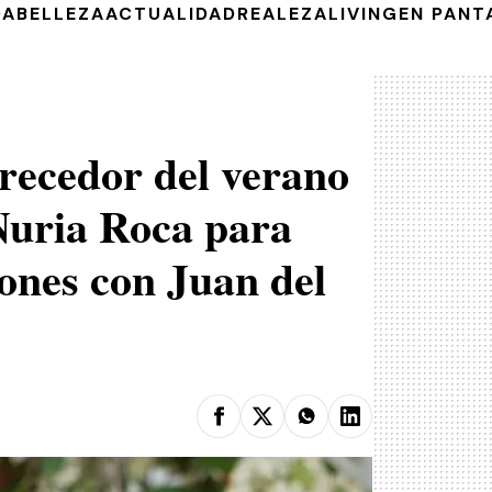
DA
BELLEZA
ACTUALIDAD
REALEZA
LIVING
EN PANT
recedor del verano
 Nuria Roca para
ones con Juan del