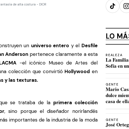
antasía de alta costura - DIOR
TikTok
I
LO MÁ
construyen un
universo entero
y el
Desfile
an Anderson
pertenece claramente a esta
REALEZA
La Familia 
LACMA
-el icónico Museo de Artes del
Sofía en u
na colección que convirtió
Hollywood
en
as y las texturas.
GENTE
Mario Casa
dulce mien
casa de ell
rque se trataba de la
primera colección
or
, sino porque el diseñador norirlandés
ás importantes de la industria de la moda
GENTE
José Orteg