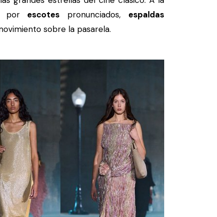
s grandes estrellas del cine clásico. A la
por
escotes
pronunciados,
espaldas
ovimiento sobre la pasarela.