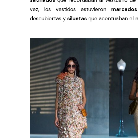
satinados
que recordaban al vestuario de la
vez, los vestidos estuvieron
marcados
descubiertas y
siluetas
que acentuaban el m