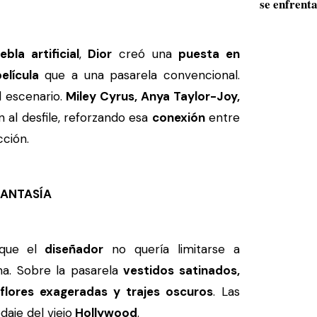
se enfrenta
bla artificial
,
Dior
creó una
puesta en
elícula
que a una pasarela convencional.
l escenario.
Miley Cyrus, Anya Taylor-Joy,
n al desfile, reforzando esa
conexión
entre
cción.
FANTASÍA
que el
diseñador
no quería limitarse a
rma. Sobre la pasarela
vestidos satinados,
, flores exageradas y trajes oscuros
. Las
aje del viejo
Hollywood
.