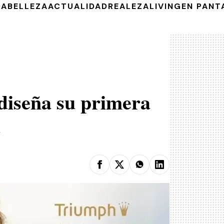
DA
BELLEZA
ACTUALIDAD
REALEZA
LIVING
EN PANT
diseña su primera
a