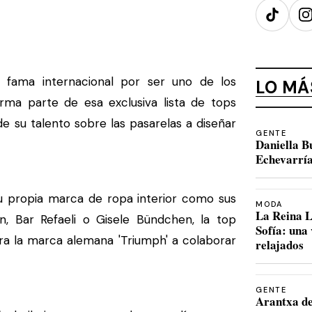
TikTok
I
 fama internacional por ser uno de los
LO MÁ
orma parte de esa exclusiva lista de tops
e su talento sobre las pasarelas a diseñar
GENTE
Daniella B
Echevarría
 propia marca de ropa interior como sus
MODA
La Reina L
, Bar Refaeli o Gisele Bündchen, la top
Sofía: una
a la marca alemana 'Triumph' a colaborar
relajados
GENTE
Arantxa de