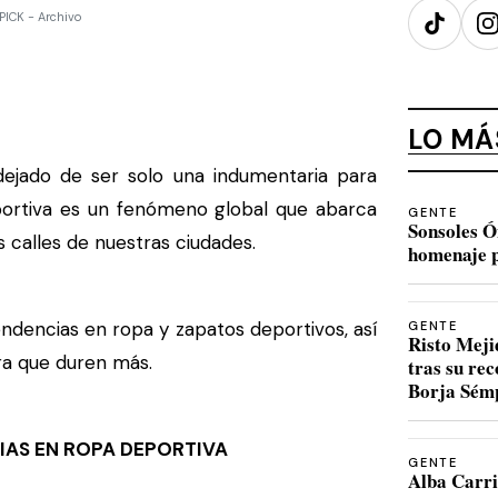
PICK - Archivo
TikTok
I
LO MÁ
jado de ser solo una indumentaria para
portiva es un fenómeno global que abarca
GENTE
Sonsoles Ó
s calles de nuestras ciudades.
homenaje p
ndencias en ropa y zapatos deportivos, así
GENTE
Risto Meji
ra que duren más.
tras su re
Borja Sém
ROPA DEPORTIVA
GENTE
Alba Carri