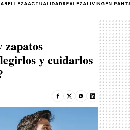
DA
BELLEZA
ACTUALIDAD
REALEZA
LIVING
EN PANT
y zapatos
egirlos y cuidarlos
?