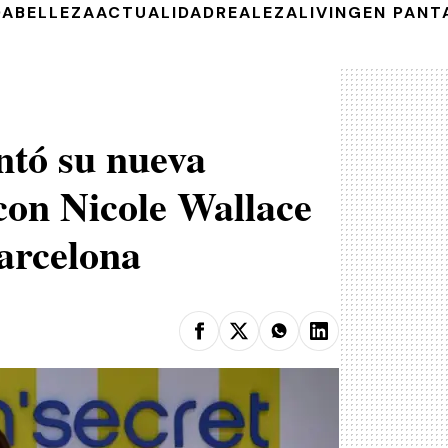
DA
BELLEZA
ACTUALIDAD
REALEZA
LIVING
EN PANT
ntó su nueva
on Nicole Wallace
arcelona