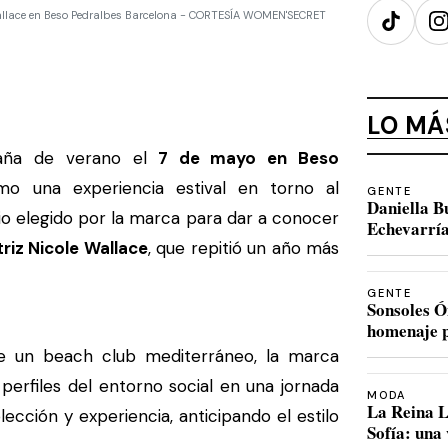
allace en Beso Pedralbes Barcelona - CORTESÍA WOMEN'SECRET
TikTok
I
LO MÁ
aña de verano el
7 de mayo en Beso
o una experiencia estival en torno al
GENTE
Daniella B
rio elegido por la marca para dar a conocer
Echevarría
riz Nicole Wallace
, que repitió un año más
GENTE
Sonsoles Ó
homenaje p
e un beach club mediterráneo, la marca
perfiles del entorno social en una jornada
MODA
La Reina L
ción y experiencia, anticipando el estilo
Sofía: una