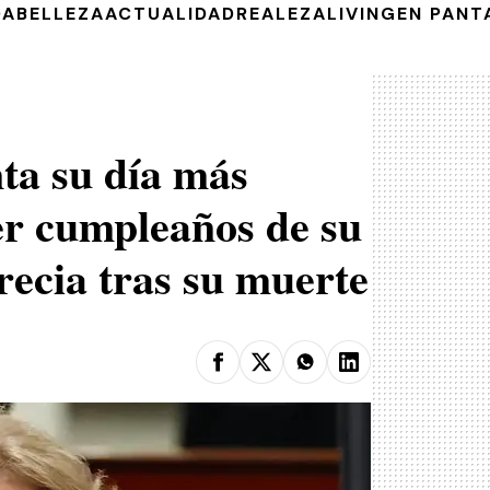
DA
BELLEZA
ACTUALIDAD
REALEZA
LIVING
EN PANT
ta su día más
er cumpleaños de su
ecia tras su muerte