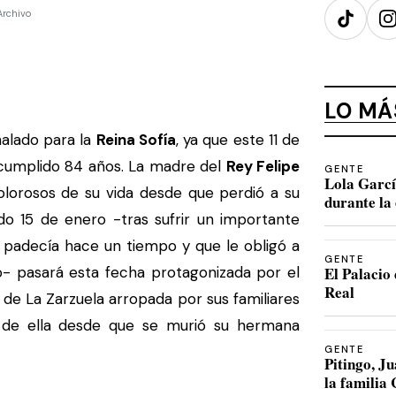
Archivo
TikTok
I
LO MÁ
ñalado para la
Reina Sofía
, ya que este 11 de
cumplido 84 años. La madre del
Rey Felipe
GENTE
Lola Garcí
lorosos de su vida desde que perdió a su
durante la 
do 15 de enero -tras sufrir un importante
 padecía hace un tiempo y que le obligó a
GENTE
ño- pasará esta fecha protagonizada por el
El Palacio 
Real
 de La Zarzuela arropada por sus familiares
 de ella desde que se murió su hermana
GENTE
Pitingo, 
la familia