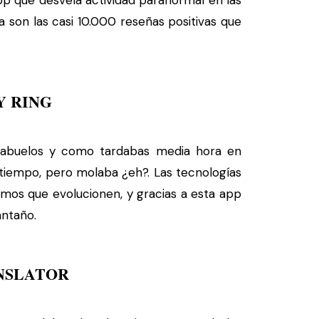
pp que desvela actividad paranormal en las
 son las casi 10.000 reseñas positivas que
Y RING
s abuelos y como tardabas media hora en
tiempo, pero molaba ¿eh?. Las tecnologías
mos que evolucionen, y gracias a esta app
ntaño.
NSLATOR