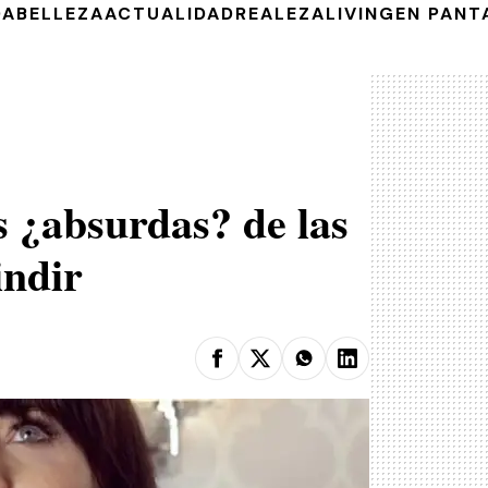
DA
BELLEZA
ACTUALIDAD
REALEZA
LIVING
EN PANT
s ¿absurdas? de las
indir