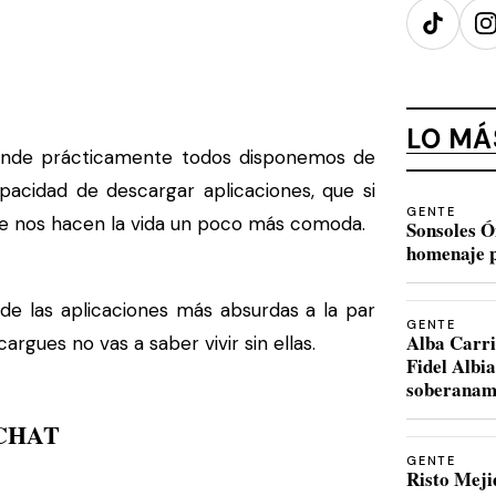
TikTok
I
LO MÁ
donde prácticamente todos disponemos de
acidad de descargar aplicaciones, que si
GENTE
que nos hacen la vida un poco más comoda.
Sonsoles Ó
homenaje p
de las aplicaciones más absurdas a la par
GENTE
Alba Carri
argues no vas a saber vivir sin ellas.
Fidel Albi
soberanam
CHAT
GENTE
Risto Meji