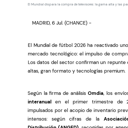
El Mundial dispara la compra de televisores: la gama alta y las 
MADRID, 6 Jul. (CHANCE) -
El Mundial de fútbol 2026 ha reactivado un
mercado tecnológico: el impulso de compra 
Los datos del sector confirman un repunte
altas, gran formato y tecnologías premium.
Según la firma de análisis
Omdia
, los enví
interanual
en el primer trimestre de 20
impulsados por el acopio de inventario prev
intensos: según cifras de la
Asociaci
Distribución (ANGED)
, recogidas por agen