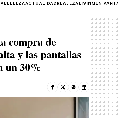
DA
BELLEZA
ACTUALIDAD
REALEZA
LIVING
EN PANT
la compra de
alta y las pantallas
ta un 30%