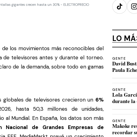
pantallas gigantes crecen hasta un 30% - ELECTROPRECIO
TikTok
I
LO MÁ
o de los movimientos más reconocibles del
de televisores antes y durante el torneo.
GENTE
David Bust
 claro de la demanda, sobre todo en gamas
Paula Eche
GENTE
Lola Garcí
os globales de televisores crecieron un
6%
durante la 
26, hasta 50,3 millones de unidades,
io al Mundial. En España, los datos son más
GENTE
Makoke re
ón Nacional de Grandes Empresas de
recordar s
cia EFE, MediaMarkt prevé un crecimiento