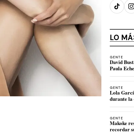
TikTok
I
LO MÁ
GENTE
David Bust
Paula Eche
GENTE
Lola Garcí
durante la 
GENTE
Makoke re
recordar s