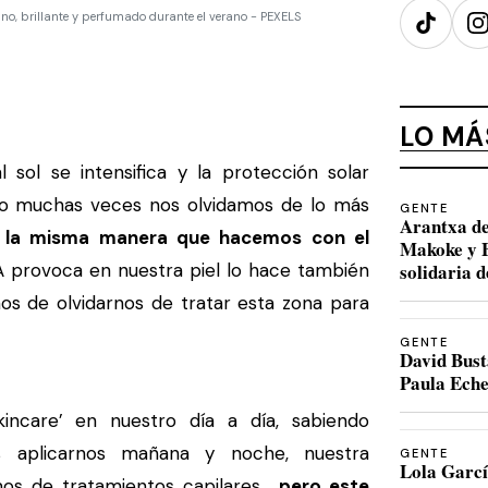
ano, brillante y perfumado durante el verano - PEXELS
TikTok
I
LO MÁ
 sol se intensifica y la protección solar
ro muchas veces nos olvidamos de lo más
GENTE
Arantxa de
e la misma manera que hacemos con el
Makoke y B
VA provoca en nuestra piel lo hace también
solidaria 
os de olvidarnos de tratar esta zona para
GENTE
David Bust
Paula Eche
incare’ en nuestro día a día, sabiendo
 aplicarnos mañana y noche, nuestra
GENTE
Lola Garcí
os de tratamientos capilares…
pero este