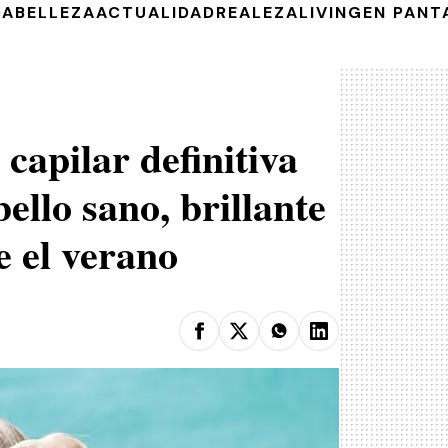
DA
BELLEZA
ACTUALIDAD
REALEZA
LIVING
EN PANT
 capilar definitiva
ello sano, brillante
 el verano