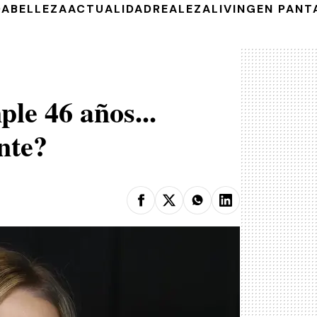
DA
BELLEZA
ACTUALIDAD
REALEZA
LIVING
EN PANT
e 46 años...
nte?