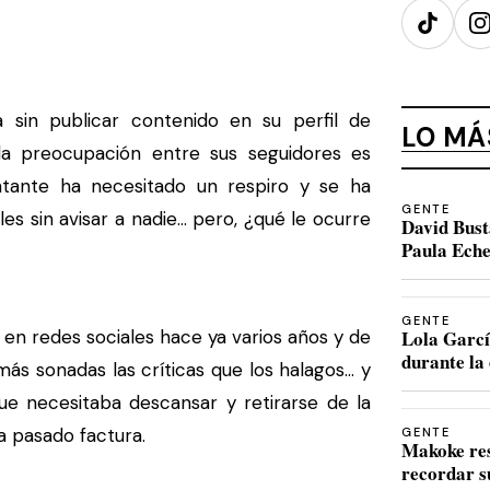
TikTok
I
 sin publicar contenido en su perfil de
LO MÁ
 preocupación entre sus seguidores es
ntante ha necesitado un respiro y se ha
GENTE
s sin avisar a nadie... pero, ¿qué le ocurre
David Bust
Paula Eche
GENTE
n redes sociales hace ya varios años y de
Lola Garcí
durante la 
ás sonadas las críticas que los halagos... y
ue necesitaba descansar y retirarse de la
a pasado factura.
GENTE
Makoke re
recordar s