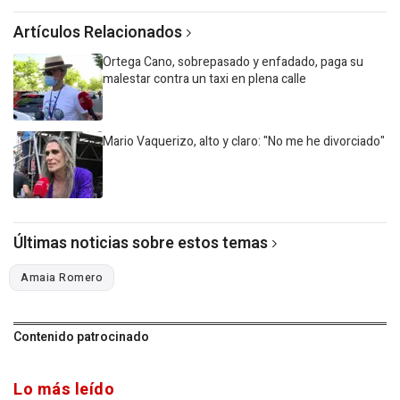
seconds
of
Artículos Relacionados
13
minutes,
0
Ortega Cano, sobrepasado y enfadado, paga su
malestar contra un taxi en plena calle
Mario Vaquerizo, alto y claro: "No me he divorciado"
Últimas noticias sobre estos temas
Amaia Romero
Contenido patrocinado
Lo más leído