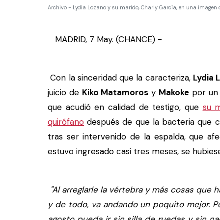
Archivo - Lydia Lozano y su marido, Charly García, en una imagen 
MADRID, 7 May. (CHANCE) -
Con la sinceridad que la caracteriza,
Lydia 
juicio de
Kiko Matamoros
y
Makoke
por un 
que acudió en calidad de testigo, que
su m
quirófano
después de que la bacteria que c
tras ser intervenido de la espalda, que afe
estuvo ingresado casi tres meses, se hubies
"Al arreglarle la vértebra y más cosas que h
y de todo, va andando un poquito mejor. Pe
agosto pueda ir sin silla de ruedas y sin n