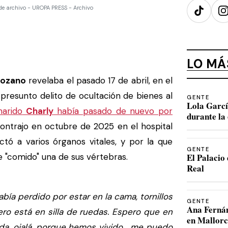
de archivo - UROPA PRESS - Archivo
TikTok
I
LO MÁ
Lozano
revelaba el pasado 17 de abril, en el
presunto delito de ocultación de bienes al
GENTE
Lola Garcí
arido
Charly
había pasado de nuevo por
durante la 
ontrajo en octubre de 2025 en el hospital
ctó a varios órganos vitales, y por la que
GENTE
e "comido" una de sus vértebras.
El Palacio 
Real
abía perdido por estar en la cama, tornillos
GENTE
Ana Fernán
ro está en silla de ruedas. Espero que en
en Mallor
ada, ojalá, porque hemos vivido... me puedo