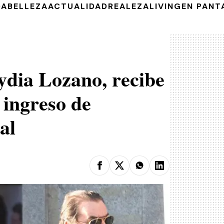
DA
BELLEZA
ACTUALIDAD
REALEZA
LIVING
EN PANT
ydia Lozano, recibe
o ingreso de
al