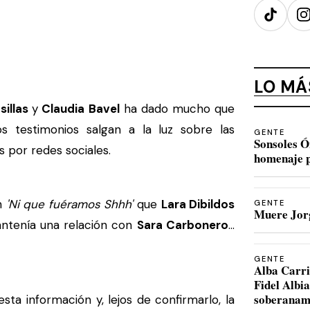
TikTok
I
LO MÁ
sillas
y
Claudia Bavel
ha dado mucho que
s testimonios salgan a la luz sobre las
GENTE
Sonsoles Ó
s por redes sociales.
homenaje p
n
'Ni que fuéramos Shhh'
que
Lara Dibildos
GENTE
Muere Jorg
tenía una relación con
Sara Carbonero
...
GENTE
Alba Carri
Fidel Albi
soberanam
ta información y, lejos de confirmarlo, la