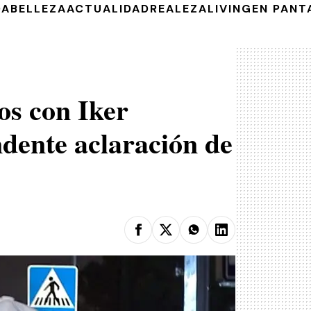
DA
BELLEZA
ACTUALIDAD
REALEZA
LIVING
EN PANT
os con Iker
ndente aclaración de