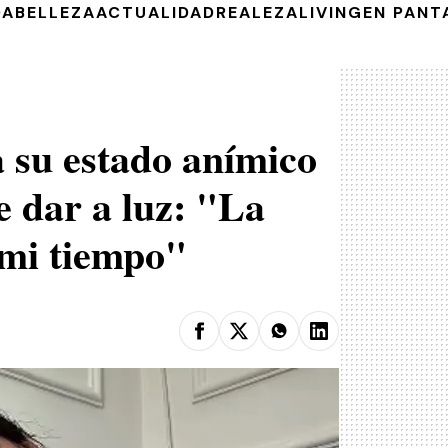
DA
BELLEZA
ACTUALIDAD
REALEZA
LIVING
EN PANT
a su estado anímico
e dar a luz: "La
 mi tiempo"