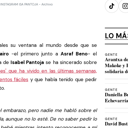
 - INSTAGRAM ISA PANTOJA - Archivo
TikTok
I
LO MÁ
ales su ventana al mundo desde que se
iro
-el primero junto a
Asraf Beno
- el
GENTE
Arantxa de
ja de
Isabel Pantoja
se ha sincerado sobre
Makoke y B
es' que ha vivido en las últimas semanas,
solidaria 
ntos fáciles
y que había tenido que pedir
to.
GENTE
Daniella B
Echevarría
 embarazo, pero nadie me habló sobre el
a, aunque no lo esté. De no saber pedir lo
GENTE
David Bust
i bebé mientras intento reconocerme a mí