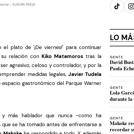
 Warner - EUROPA PRESS
TikTok
I
LO MÁ
 el plato de '¡De viernes!' para continuar
 su relación con
Kiko Matamoros
tras la
GENTE
David Bust
ser agresivo, celoso y controlador, y por la
Paula Eche
a emprender medidas legales,
Javier Tudela
vo espacio gastronómico del Parque Warner
GENTE
Lola Garcí
durante la 
do y más hablador que nunca -como ha
GENTE
Makoke re
as que se ha tomado antes de enfrentarse a
recordar s
de
Makoke
ha respondido a todo. Y, además