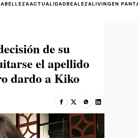
DA
BELLEZA
ACTUALIDAD
REALEZA
LIVING
EN PANT
decisión de su
tarse el apellido
o dardo a Kiko