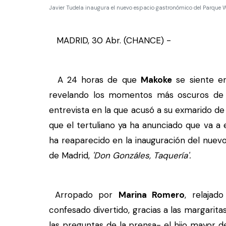
Javier Tudela inaugura el nuevo espacio gastronómico del Parque
MADRID, 30 Abr. (CHANCE) -
A 24 horas de que
Makoke
se siente en
revelando los momentos más oscuros de
entrevista en la que acusó a su exmarido de 
que el tertuliano ya ha anunciado que va 
ha reaparecido en la inauguración del nue
de Madrid,
'Don Gonzáles, Taquería'.
Arropado por
Marina Romero
, relaja
confesado divertido, gracias a las margarit
las preguntas de la prensa- el hijo mayor 