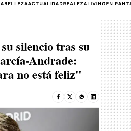
DA
BELLEZA
ACTUALIDAD
REALEZA
LIVING
EN PANT
u silencio tras su
García-Andrade:
a no está feliz"