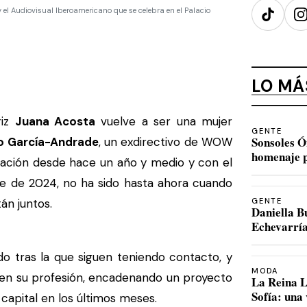
 el Audiovisual Iberoamericano que se celebra en el Palacio
TikTok
I
LO MÁ
riz
Juana Acosta
vuelve a ser una mujer
GENTE
Sonsoles Ó
o García-Andrade
, un exdirectivo de WOW
homenaje p
lación desde hace un año y medio y con el
re de 2024, no ha sido hasta ahora cuando
tán juntos.
GENTE
Daniella B
Echevarría
 tras la que siguen teniendo contacto, y
MODA
en su profesión, encadenando un proyecto
La Reina L
Sofía: una
 capital en los últimos meses.