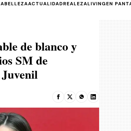
DA
BELLEZA
ACTUALIDAD
REALEZA
LIVING
EN PANT
ble de blanco y
ios SM de
 Juvenil