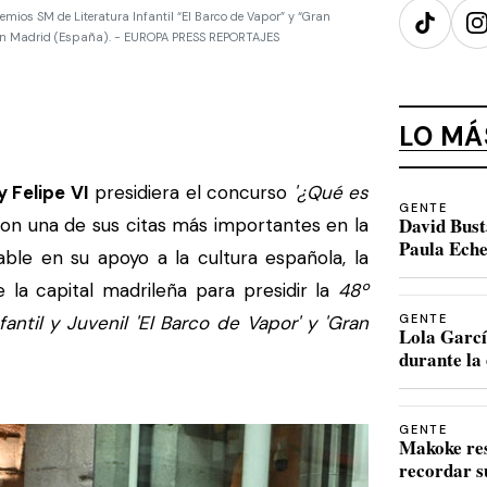
remios SM de Literatura Infantil “El Barco de Vapor” y “Gran
TikTok
I
, en Madrid (España). - EUROPA PRESS REPORTAJES
LO MÁ
y Felipe VI
presidiera el concurso
'¿Qué es
GENTE
David Bust
n una de sus citas más importantes en la
Paula Eche
sable en su apoyo a la cultura española, la
 la capital madrileña para presidir la
48º
antil y Juvenil 'El Barco de Vapor' y 'Gran
GENTE
Lola Garcí
durante la 
GENTE
Makoke re
recordar s