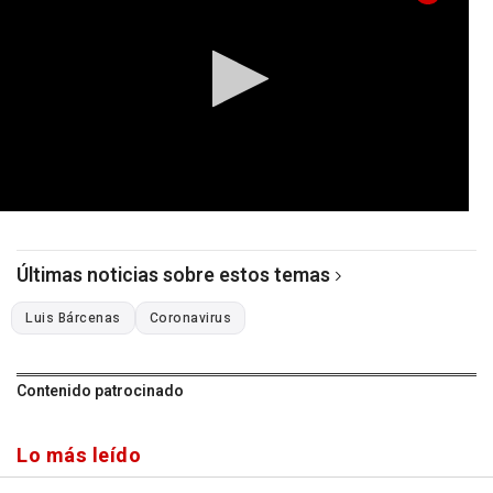
0
seconds
of
Últimas noticias sobre estos temas
0
seconds
Luis Bárcenas
Coronavirus
Contenido patrocinado
Lo más leído