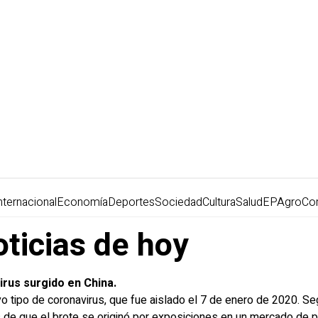
nternacional
Economía
Deportes
Sociedad
Cultura
Salud
EPAgro
Co
oticias de hoy
rus surgido en China.
o tipo de coronavirus, que fue aislado el 7 de enero de 2020. Se
 de que el brote se originó por exposiciones en un mercado de 