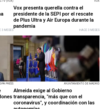
.TV (VOX)
VOX
Vox presenta querella contra el
na
presidente de la SEPI por el rescate
de Plus Ultra y Air Europa durante la
pandemia
 3 MESES
HACE 3 MESES
OPA PRESS
AYUNTAMIENTO DE MADRID
e
Almeida exige al Gobierno
lones
transparencia, "más que con el
coronavirus", y coordinación con las
autonomías