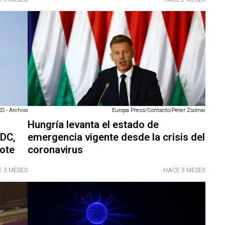
 - Archivo
Europa Press/Contacto/Peter Zsolnai
Hungría levanta el estado de
RDC,
emergencia vigente desde la crisis del
rote
coronavirus
 3 MESES
HACE 3 MESES