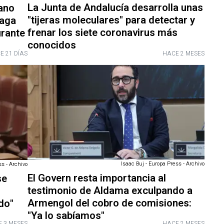
La Junta de Andalucía desarrolla unas
ano
"tijeras moleculares" para detectar y
laga
frenar los siete coronavirus más
urante
conocidos
E 21 DÍAS
HACE 2 MESES
Isaac Buj - Europa Press - Archivo
s - Archivo
El Govern resta importancia al
se
testimonio de Aldama exculpando a
Armengol del cobro de comisiones:
do"
"Ya lo sabíamos"
 3 MESES
HACE 2 MESES