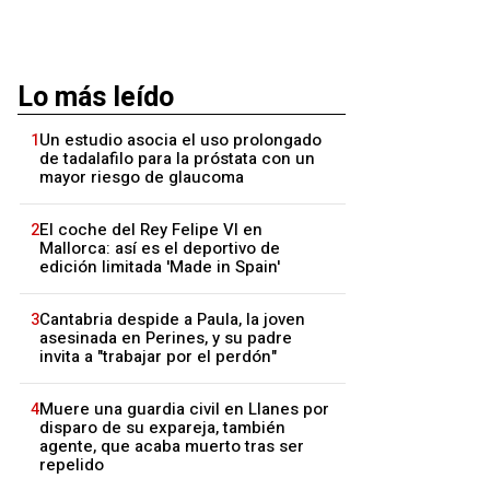
Lo más leído
1
Un estudio asocia el uso prolongado
de tadalafilo para la próstata con un
mayor riesgo de glaucoma
2
El coche del Rey Felipe VI en
Mallorca: así es el deportivo de
edición limitada 'Made in Spain'
3
Cantabria despide a Paula, la joven
asesinada en Perines, y su padre
invita a "trabajar por el perdón"
4
Muere una guardia civil en Llanes por
disparo de su expareja, también
agente, que acaba muerto tras ser
repelido