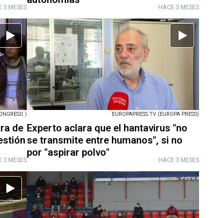
 3 MESES
HACE 3 MESES
ONGRESO )
EUROPAPRESS.TV (EUROPA PRESS)
ara de
Experto aclara que el hantavirus "no
estión
se transmite entre humanos", si no
por "aspirar polvo"
 3 MESES
HACE 3 MESES