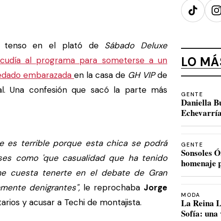
TikTok
I
tenso en el plató de
Sábado Deluxe
LO MÁ
acudía al programa para someterse a un
quedado embarazada
en la casa de
GH VIP
de
l. Una confesión que sacó la parte más
GENTE
Daniella B
Echevarría
 es terrible porque esta chica se podrá
GENTE
Sonsoles Ó
ases como 'que casualidad que ha tenido
homenaje p
e cuesta tenerte en el debate de Gran
mente denigrantes",
le reprochaba
Jorge
MODA
rios y acusar a Techi de montajista.
La Reina L
Sofía: una