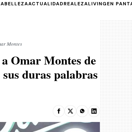
DA
BELLEZA
ACTUALIDAD
REALEZA
LIVING
EN PANT
mar Montes
a a Omar Montes de
 sus duras palabras