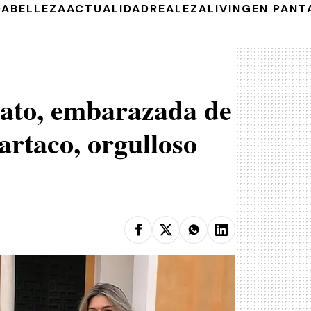
DA
BELLEZA
ACTUALIDAD
REALEZA
LIVING
EN PANT
Rato, embarazada de
artaco, orgulloso