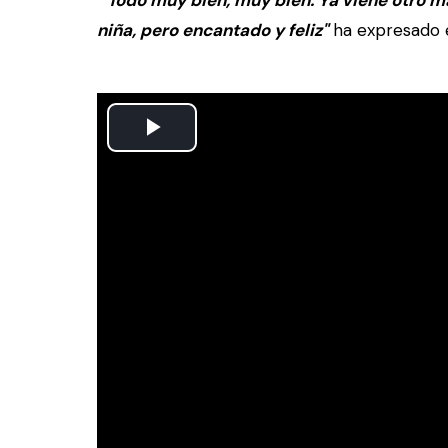
"Todo muy bien, muy bien. Ya viene otro má
niña, pero encantado y feliz"
ha expresado 