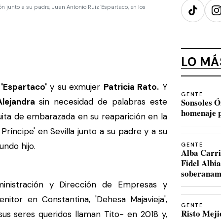
 junto a su padre, Juan Antonio Ruiz 'Espartaco', en los
TikTok
I
LO MÁ
'Espartaco'
y su exmujer
Patricia Rato.
Y
GENTE
Alejandra
sin necesidad de palabras este
Sonsoles Ó
homenaje p
uita de embarazada en su reaparición en la
Príncipe' en Sevilla junto a su padre y a su
undo hijo.
GENTE
Alba Carri
Fidel Albi
soberanam
nistración y Dirección de Empresas y
nitor en Constantina, 'Dehesa Majavieja',
GENTE
Risto Meji
us seres queridos llaman Tito- en 2018 y,