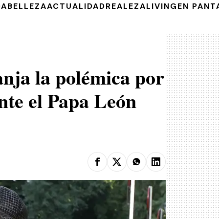
DA
BELLEZA
ACTUALIDAD
REALEZA
LIVING
EN PANT
nja la polémica por
nte el Papa León