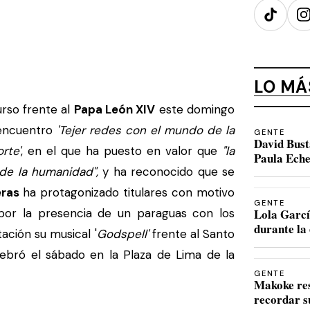
TikTok
I
LO MÁ
rso frente al
Papa León XIV
este domingo
 encuentro
'Tejer redes con el mundo de la
GENTE
David Bust
rte'
, en el que ha puesto en valor que
"la
Paula Eche
 de la humanidad",
y ha reconocido que se
ras
ha protagonizado titulares con motivo
GENTE
 por la presencia de un paraguas con los
Lola Garcí
durante la 
ación su musical '
Godspell'
frente al Santo
elebró el sábado en la Plaza de Lima de la
GENTE
Makoke re
recordar s