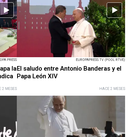
OPA PRESS
EUROPAPRESS.TV (POOL RTVE)
apa la
El saludo entre Antonio Banderas y el
ndica
Papa León XIV
 2 MESES
HACE 2 MESES