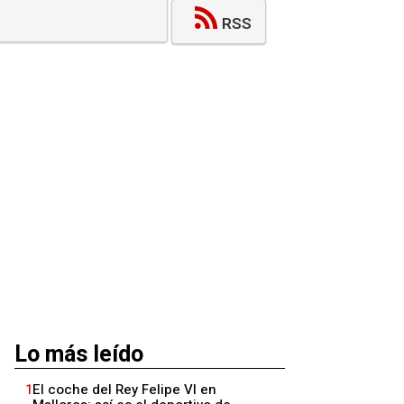
RSS
Lo más leído
1
El coche del Rey Felipe VI en