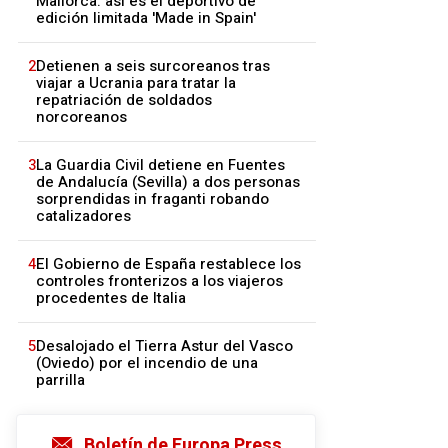
Mallorca: así es el deportivo de
edición limitada 'Made in Spain'
2
Detienen a seis surcoreanos tras
viajar a Ucrania para tratar la
repatriación de soldados
norcoreanos
3
La Guardia Civil detiene en Fuentes
de Andalucía (Sevilla) a dos personas
sorprendidas in fraganti robando
catalizadores
4
El Gobierno de España restablece los
controles fronterizos a los viajeros
procedentes de Italia
5
Desalojado el Tierra Astur del Vasco
(Oviedo) por el incendio de una
parrilla
Boletín de Europa Press