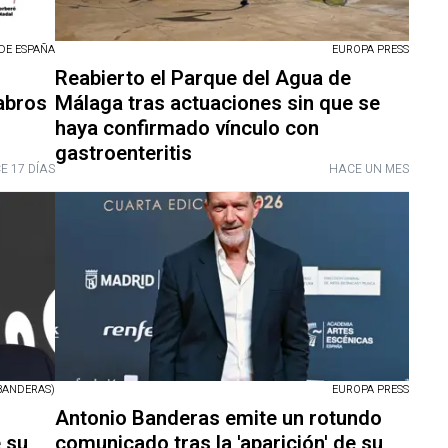
DE ESPAÑA
EUROPA PRESS
Reabierto el Parque del Agua de
tabros
Málaga tras actuaciones sin que se
haya confirmado vínculo con
gastroenteritis
E 17 DÍAS
HACE UN MES
BANDERAS)
EUROPA PRESS
Antonio Banderas emite un rotundo
e su
comunicado tras la 'aparición' de su