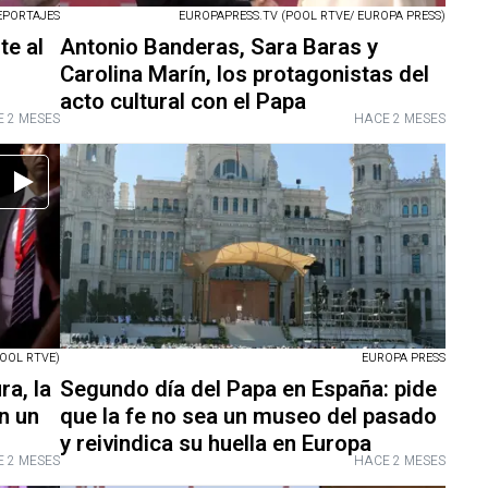
EPORTAJES
EUROPAPRESS.TV (POOL RTVE/ EUROPA PRESS)
te al
Antonio Banderas, Sara Baras y
Carolina Marín, los protagonistas del
acto cultural con el Papa
 2 MESES
HACE 2 MESES
OOL RTVE)
EUROPA PRESS
ra, la
Segundo día del Papa en España: pide
n un
que la fe no sea un museo del pasado
y reivindica su huella en Europa
 2 MESES
HACE 2 MESES