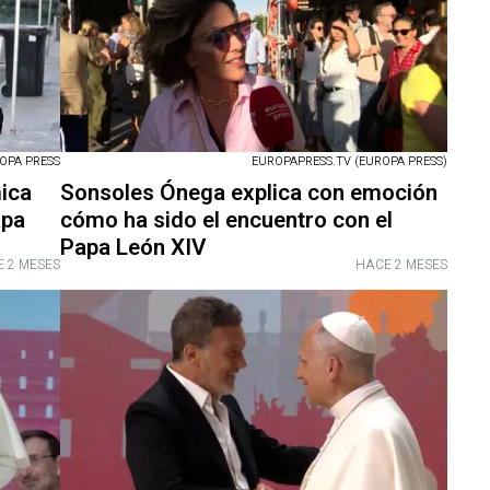
OPA PRESS
EUROPAPRESS.TV (EUROPA PRESS)
ica
Sonsoles Ónega explica con emoción
apa
cómo ha sido el encuentro con el
Papa León XIV
 2 MESES
HACE 2 MESES