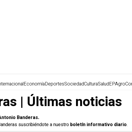
nternacional
Economía
Deportes
Sociedad
Cultura
Salud
EPAgro
Co
as | Últimas noticias
Antonio Banderas.
 Banderas suscribiéndote a nuestro
boletín informativo diario
.