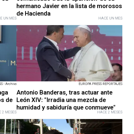
hermano Javier en la lista de morosos
de Hacienda
E UN MES
HACE UN MES
 - Archivo
EUROPA PRESS REPORTAJES
aga
Antonio Banderas, tras actuar ante
os de
León XIV: "Irradia una mezcla de
humidad y sabiduría que conmueve"
 2 MESES
HACE 2 MESES