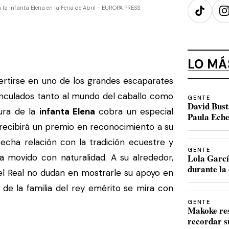
 a la infanta Elena en la Feria de Abril - EUROPA PRESS
TikTok
I
LO MÁ
ertirse en uno de los grandes escaparates
vinculados tanto al mundo del caballo como
GENTE
David Bust
gura de la
infanta Elena
cobra un especial
Paula Eche
 recibirá un premio en reconocimiento a su
recha relación con la tradición ecuestre y
GENTE
a movido con naturalidad. A su alrededor,
Lola Garcí
durante la 
del Real no dudan en mostrarle su apoyo en
e la familia del rey emérito se mira con
GENTE
Makoke re
recordar s