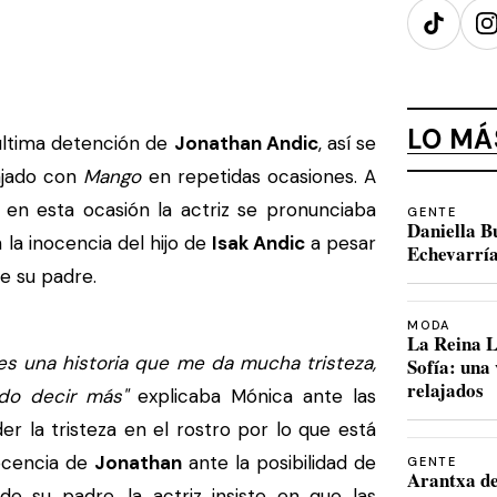
TikTok
I
LO MÁ
ltima detención de
Jonathan Andic
, así se
ajado con
Mango
en repetidas ocasiones. A
, en esta ocasión la actriz se pronunciaba
GENTE
Daniella B
la inocencia del hijo de
Isak Andic
a pesar
Echevarría
e su padre.
MODA
La Reina L
es una historia que me da mucha tristeza,
Sofía: una
relajados
do decir más"
explicaba Mónica ante las
 la tristeza en el rostro por lo que está
nocencia de
Jonathan
ante la posibilidad de
GENTE
Arantxa de
e su padre, la actriz insiste en que las