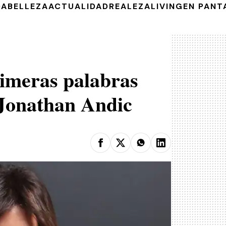
DA
BELLEZA
ACTUALIDAD
REALEZA
LIVING
EN PANT
imeras palabras
 Jonathan Andic