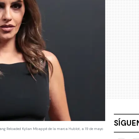
SÍGUE
a Bang Reloaded Kylian Mbappé de la marca Hublot, a 19 de mayo