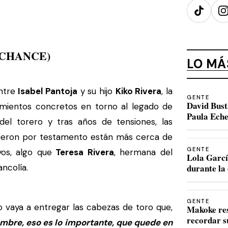
TikTok
I
(CHANCE)
LO MÁ
entre
Isabel Pantoja
y su hijo
Kiko Rivera
, la
GENTE
David Bust
imientos concretos en torno al legado de
Paula Eche
el torero y tras años de tensiones, las
cieron por testamento están más cerca de
GENTE
os, algo que
Teresa Rivera
, hermana del
Lola Garcí
ancolía.
durante la 
GENTE
o vaya a entregar las cabezas de toro que,
Makoke re
recordar s
mbre, eso es lo importante, que quede en