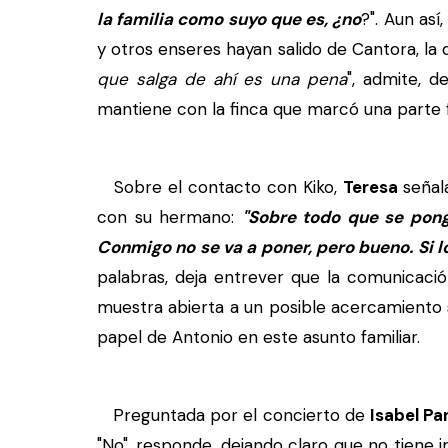
la familia como suyo que es, ¿no
?". Aun as
y otros enseres hayan salido de Cantora, la
que salga de ahí es una pena
", admite, d
mantiene con la finca que marcó una parte 
Sobre el contacto con Kiko,
Teresa
señala
con su hermano:
"Sobre todo que se pon
Conmigo no se va a poner, pero bueno. Si l
palabras, deja entrever que la comunicación
muestra abierta a un posible acercamiento 
papel de Antonio en este asunto familiar.
Preguntada por el concierto de
Isabel Pa
"No", responde, dejando claro que no tiene i