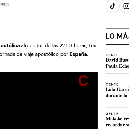
A PRESS
TikTok
I
LO MÁ
postólica
alrededor de las 22.50 horas, tras
jornada de viaje apostólico por
España
.
GENTE
David Bust
Paula Eche
GENTE
Lola Garcí
durante la 
GENTE
Makoke re
recordar s