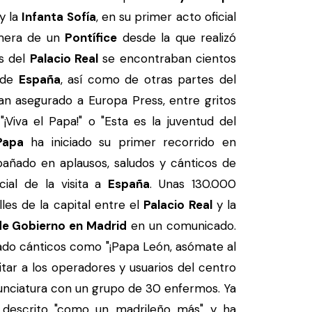
y la
Infanta Sofía
, en su primer acto oficial
imera de un
Pontífice
desde la que realizó
es del
Palacio Real
se encontraban cientos
s de
España
, así como de otras partes del
han asegurado a Europa Press, entre gritos
¡Viva el Papa!" o "Esta es la juventud del
Papa
ha iniciado su primer recorrido en
añado en aplausos, saludos y cánticos de
icial de la visita a
España
. Unas 130.000
lles de la capital entre el
Palacio Real
y la
de Gobierno en Madrid
en un comunicado.
ado cánticos como "¡Papa León, asómate al
sitar a los operadores y usuarios del centro
Nunciatura con un grupo de 30 enfermos. Ya
descrito "como un madrileño más" y ha