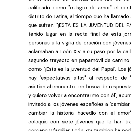
calificado como "milagro de amor" el cent
distrito de Latina, al tiempo que ha llamado 
que sufren. "¡ESTA ES LA JUVENTUD DEL PAP
tenido lugar en la recta final de esta jo
personas a la vigilia de oración con jóvene
aclamaban a León XIV a su paso por la calle
segundo trayecto en papamóvil de camino a
como "¡Esta es la juventud del Papa!". Los
hay "expectativas altas" al respecto de 
asistían al encuentro en busca de respuesta
y quiero volver a encontrarme con él", apunta
invitado a los jóvenes españoles a "cambiar 
cambiar la historia, hacedlo con el amor
coloquio con siete jóvenes que le han tr
cercano y familiar. León XIV también ha ped