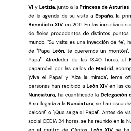
VI
y
Letizia
, junto a la
Princesa de Asturias
de la agenda de su visita a
España
, la pr
Benedicto XIV
en 2011. En las inmediacion
de fieles procedentes de distintos punto
mundo. "Su visita es una inyección de fe", 
de "Papa
León
, te queremos un montón", "
Papa". Alrededor de las 13.40 horas, el
papamóvil por las calles de
Madrid
, acomp
'¡Viva el Papa!' y 'Alza la mirada', lema of
personas han recibido a
León XI
V en las ca
Nunciatura,
ha cuantificado la
Delegación 
A su llegada a la
Nunciatura
, se han escuch
balcón!" o "¡Que salga el Papa!". Antes de vi
social CEDIA 24 horas, se ha reunido en la 
en el centro de Cáritas,
León XIV
se ha 