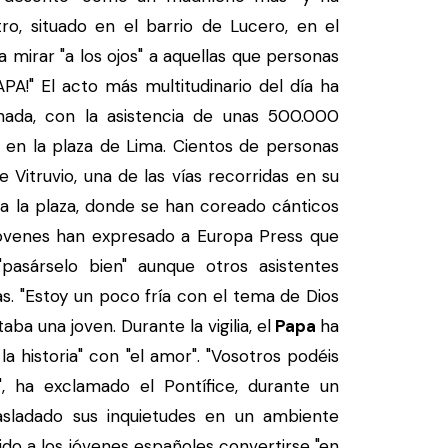
ro, situado en el barrio de Lucero, en el
a mirar "a los ojos" a aquellas que personas
A!" El acto más multitudinario del día ha
rnada, con la asistencia de unas 500.000
s en la plaza de Lima. Cientos de personas
 Vitruvio, una de las vías recorridas en su
 la plaza, donde se han coreado cánticos
 jóvenes han expresado a Europa Press que
"pasárselo bien" aunque otros asistentes
s. "Estoy un poco fría con el tema de Dios
ba una joven. Durante la vigilia, el
Papa
ha
la historia" con "el amor". "Vosotros podéis
", ha exclamado el Pontífice, durante un
asladado sus inquietudes en un ambiente
ido a los jóvenes españoles convertirse "en