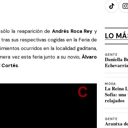
TikTok
I
sólo la reaparición de
Andrés Roca Rey
y
LO MÁ
 tras sus respectivas cogidas en la Feria de
imientos ocurridos en la localidad gaditana,
GENTE
mera vez esta feria junto a su novio,
Álvaro
Daniella B
Echevarría
 Cortés
.
MODA
La Reina L
Sofía: una
relajados
GENTE
Arantxa de