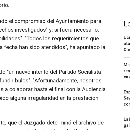
rio.
ado el compromiso del Ayuntamiento para
L
chos investigados" y, si fuera necesario,
Ucr
ilidades". "Todos los requerimientos que
ata
a fecha han sido atendidos", ha apuntado la
Ole
Mar
res
o "un nuevo intento del Partido Socialista
en 
ifundir bulos". "Afortunadamente, nosotros
 colaborar hasta el final con la Audiencia
Esp
ido alguna irregularidad en la prestación
Sev
con
La 
e, que el Juzgado determinó el archivo de
gal