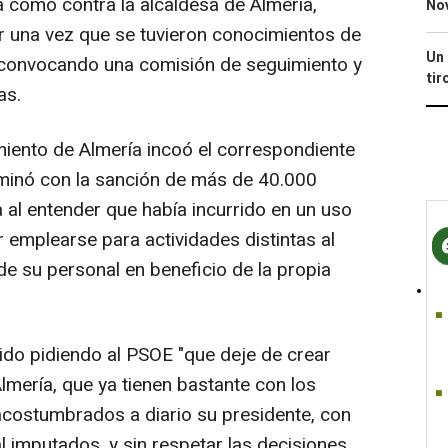
a como contra la alcaldesa de Almería,
No
r una vez que se tuvieron conocimientos de
Un 
s convocando una comisión de seguimiento y
tir
as.
iento de Almería incoó el correspondiente
minó con la sanción de más de 40.000
 al entender que había incurrido en un uso
r emplearse para actividades distintas al
de su personal en beneficio de la propia
ido pidiendo al PSOE "que deje de crear
lmería, que ya tienen bastante con los
acostumbrados a diario su presidente, con
al imputados, y sin respetar las decisiones