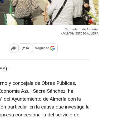
Cementerio de Almería.
- AYUNTAMIENTO DE ALMERÍA
IA
Seguir en
Abrir opciones para compartir
SS) -
rno y concejala de Obras Públicas,
Economía Azul, Sacra Sánchez, ha
n" del Ayuntamiento de Almería con la
ión particular en la causa que investiga la
mpresa concesionaria del servicio de