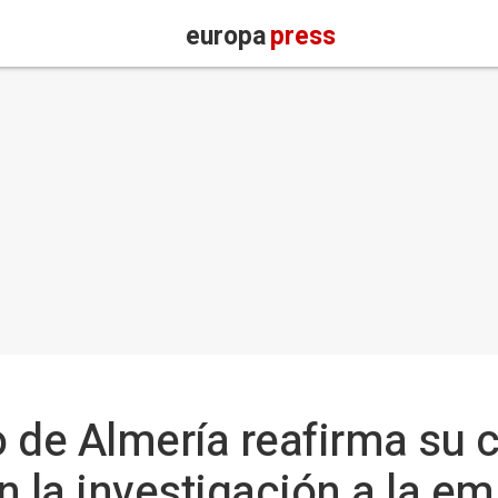
europa
press
 de Almería reafirma su 
en la investigación a la e