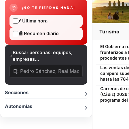
¡NO TE PIERDAS NADA!
⚡ Última hora
Turismo
📰 Resumen diario
El Gobierno r
Buscar personas, equipos,
fronterizos a 
procedentes d
empresas...
Las ventas d
campers suben
hasta las 784
Carreras de c
Secciones
(Cádiz) 2026:
programa del 
Autonomías