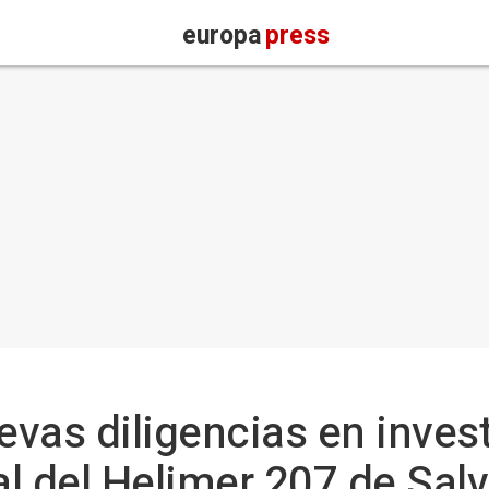
europa
press
uevas diligencias en inves
al del Helimer 207 de Sa