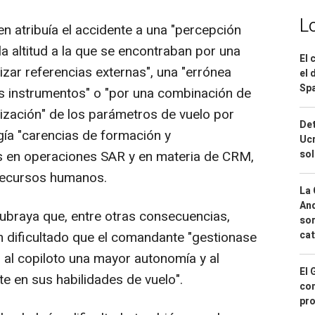
L
bien atribuía el accidente a una "percepción
a altitud a la que se encontraban por una
El 
ilizar referencias externas", una "errónea
el 
Spa
los instrumentos" o "por una combinación de
rización" de los parámetros de vuelo por
Det
gía "carencias de formación y
Ucr
es en operaciones SAR y en materia de CRM,
so
 recursos humanos.
La 
And
 subraya que, entre otras consecuencias,
sor
n dificultado que el comandante "gestionase
cat
r al copiloto una mayor autonomía y al
El 
 en sus habilidades de vuelo".
con
pro