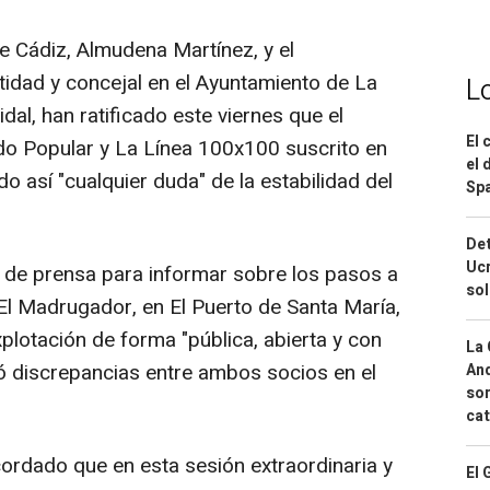
e Cádiz, Almudena Martínez, y el
tidad y concejal en el Ayuntamiento de La
L
dal, han ratificado este viernes que el
El 
ido Popular y La Línea 100x100 suscrito en
el 
o así "cualquier duda" de la estabilidad del
Spa
Det
Ucr
 de prensa para informar sobre los pasos a
so
 El Madrugador, en El Puerto de Santa María,
xplotación de forma "pública, abierta y con
La 
ró discrepancias entre ambos socios en el
And
sor
cat
cordado que en esta sesión extraordinaria y
El 