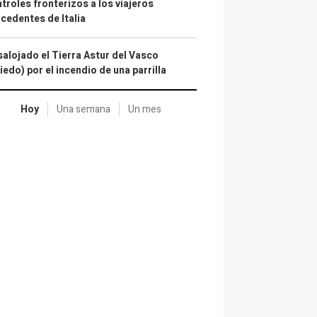
troles fronterizos a los viajeros
cedentes de Italia
alojado el Tierra Astur del Vasco
iedo) por el incendio de una parrilla
Hoy
Una semana
Un mes