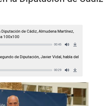
a Diputación de Cádiz, Almudena Martínez,
nea 100x100
00:45
Mute
Download
egundo de Diputación, Javier Vidal, habla del
00:29
Mute
Download