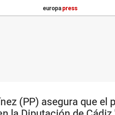
europa
press
ez (PP) asegura que el 
n la Diputación de Cádiz 