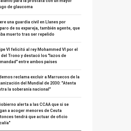
alafilo para la próstata con un mayor
esgo de glaucoma
re una guardia civil en Llanes por
paro de su expareja, también agente, que
ba muerto tras ser repelido
ipe VI felicitó al rey Mohammed VI por el
 del Trono y destacó los "lazos de
rmandad" entre ambos países
emos reclama excluir a Marruecos de la
anización del Mundial de 2030: "Atenta
tra la soberanía nacional"
Gobierno alerta a las CCAA que si se
gan a acoger menores de Ceuta
tonces tendrá que actuar de oficio
calía"