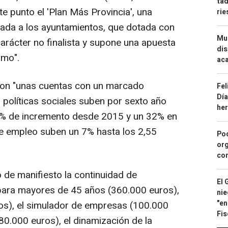
tad
e punto el 'Plan Más Provincia', una
ri
tada a los ayuntamientos, que dotada con
Mue
arácter no finalista y supone una apuesta
dis
smo".
aca
son "unas cuentas con un marcado
Fel
Día
 políticas sociales suben por sexto año
he
4% de incremento desde 2015 y un 32% en
 de empleo suben un 7% hasta los 2,55
Pod
org
con
 de manifiesto la continuidad de
El 
ara mayores de 45 años (360.000 euros),
nie
"en
s), el simulador de empresas (100.000
Fis
0.000 euros), el dinamización de la