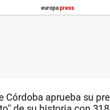
europa
press
de Córdoba aprueba su pr
to" de su historia con 31