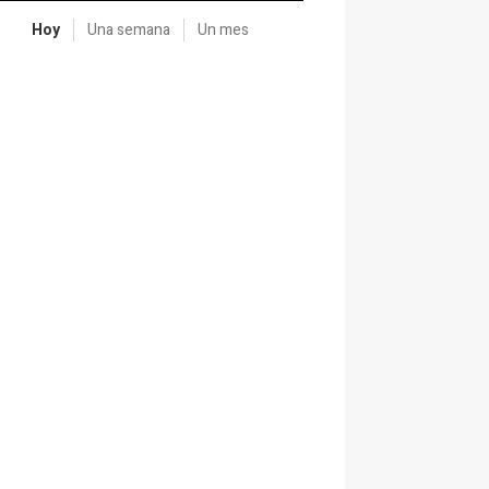
Hoy
Una semana
Un mes