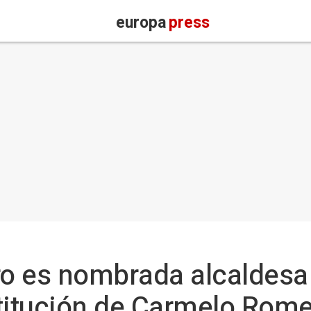
europa
press
o es nombrada alcaldesa 
titución de Carmelo Rom