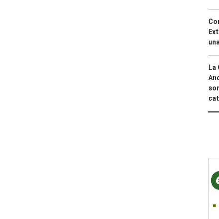
Cor
Ext
una
La 
And
sor
cat