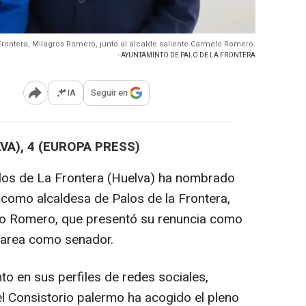
Frontera, Milagros Romero, junto al alcalde saliente Carmelo Romero.
- AYUNTAMINTO DE PALO DE LA FRONTERA
IA
Seguir en
Abrir opciones para compartir
VA), 4 (EUROPA PRESS)
alos de La Frontera (Huelva) ha nombrado
como alcaldesa de Palos de la Frontera,
lo Romero, que presentó su renuncia como
 tarea como senador.
to en sus perfiles de redes sociales,
l Consistorio palermo ha acogido el pleno