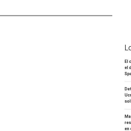
L
El 
el 
Spa
Det
Ucr
so
Mar
res
en 