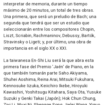
interpretar de memoria, durante un tiempo
máximo de 20 minutos, un total de tres obras.
Una primera, que será un preludio de Bach; una
segunda que tendrá que ser un estudio que
seleccionarán entre los compositores Chopin,
Liszt, Scriabin, Rachmaninov, Debussy, Bartók,
Stravinsky o Ligeti; y, por último, una obra de
importancia en el siglo XX o XXI.
La taiwanesa En-Shi Liu será la que abra esta
primera fase del Premio 'Jaén' de Piano, en la
que también tomarán parte Saho Akiyama,
Shuhei Aoshima, Reina Arai, Mitsuki Fukuhara,
Kennosuke Iizuka, Keiichiro Ikebe, Hiroyuki
Kawashiri, Yoshitsugu Kitahara, Saya Ota, Yusuke
Suzuki y Genki Takai (Japón); Hok Chun Chung,
Ziyi Li, Wuxi Ni, Shengge Song, Jielei Wang, Yiguo