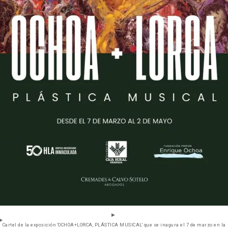
Cartel de la exposición 'OCHOA+LORCA, PLÁSTICA MUSICAL' que se inagura el 7 de marzo en la