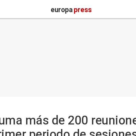
europa
press
suma más de 200 reunion
rimer periodo de sesiones