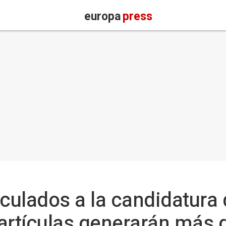
europa
press
nculados a la candidatura
artículas generarán más 