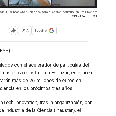
da 'Próximas oportunidades para el sector industrial en Ifmif-Dones'
- GRANADA ON TECH
IA
Seguir en
Abrir opciones para compartir
ESS) -
lados con el acelerador de partículas del
a aspira a construir en Escúzar, en el área
rarán más de 26 millones de euros en
 ciencia en los próximos tres años.
nTech Innovation, tras la organización, con
 Industria de la Ciencia (Ineustar), el